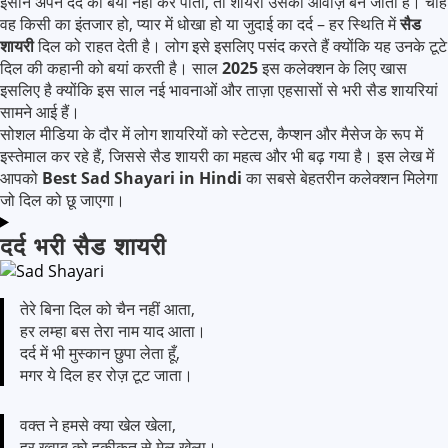
इंसान अपने दर्द को बयां नहीं कर पाता, तो शायरी उसकी आवाज़ बन जाती है। चाहे
वह किसी का इंतजार हो, प्यार में धोखा हो या जुदाई का दर्द – हर स्थिति में
सैड
शायरी
दिल को राहत देती है। लोग इसे इसलिए पसंद करते हैं क्योंकि यह उनके टूटे
दिल की कहानी को बयां करती है। साल
2025
इस कलेक्शन के लिए खास
इसलिए है क्योंकि इस साल नई भावनाओं और ताज़ा एहसासों से भरी सैड शायरियां
सामने आई हैं।
सोशल मीडिया के दौर में लोग शायरियों को स्टेटस, कैप्शन और मैसेज के रूप में
इस्तेमाल कर रहे हैं, जिससे सैड शायरी का महत्व और भी बढ़ गया है। इस लेख में
आपको
Best Sad Shayari in Hindi
का सबसे बेहतरीन कलेक्शन मिलेगा
जो दिल को छू जाएगा।
दर्द भरी सैड शायरी
तेरे बिना दिल को चैन नहीं आता,
हर लम्हा बस तेरा नाम याद आता।
दर्द में भी मुस्कान छुपा लेता हूँ,
मगर ये दिल हर रोज़ टूट जाता।
वक्त ने हमसे क्या खेल खेला,
हर ख्वाब को हकीकत से मेल खेला।