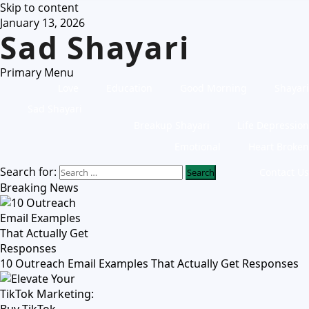
Skip to content
January 13, 2026
Sad Shayari
Primary Menu
Love
Education
Good Morning
Shayari
Sad Shayari
Breakup Shayari
Life Depression
Emotional
Heart Broken
Search for:
Contact Us
Breaking News
10 Outreach Email Examples That Actually Get Responses