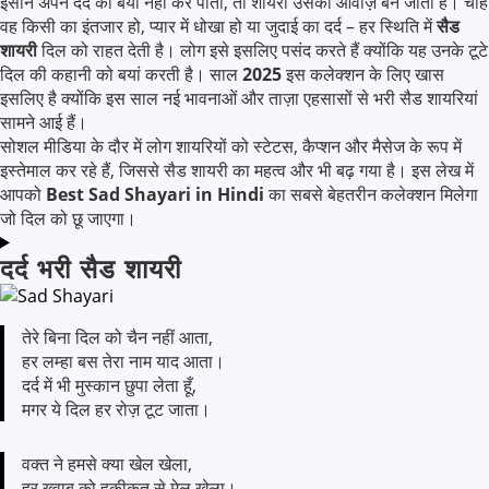
इंसान अपने दर्द को बयां नहीं कर पाता, तो शायरी उसकी आवाज़ बन जाती है। चाहे
वह किसी का इंतजार हो, प्यार में धोखा हो या जुदाई का दर्द – हर स्थिति में
सैड
शायरी
दिल को राहत देती है। लोग इसे इसलिए पसंद करते हैं क्योंकि यह उनके टूटे
दिल की कहानी को बयां करती है। साल
2025
इस कलेक्शन के लिए खास
इसलिए है क्योंकि इस साल नई भावनाओं और ताज़ा एहसासों से भरी सैड शायरियां
सामने आई हैं।
सोशल मीडिया के दौर में लोग शायरियों को स्टेटस, कैप्शन और मैसेज के रूप में
इस्तेमाल कर रहे हैं, जिससे सैड शायरी का महत्व और भी बढ़ गया है। इस लेख में
आपको
Best Sad Shayari in Hindi
का सबसे बेहतरीन कलेक्शन मिलेगा
जो दिल को छू जाएगा।
दर्द भरी सैड शायरी
तेरे बिना दिल को चैन नहीं आता,
हर लम्हा बस तेरा नाम याद आता।
दर्द में भी मुस्कान छुपा लेता हूँ,
मगर ये दिल हर रोज़ टूट जाता।
वक्त ने हमसे क्या खेल खेला,
हर ख्वाब को हकीकत से मेल खेला।