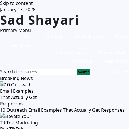
Skip to content
January 13, 2026
Sad Shayari
Primary Menu
Love
Education
Good Morning
Shayari
Sad Shayari
Breakup Shayari
Life Depression
Emotional
Heart Broken
Search for:
Contact Us
Breaking News
10 Outreach Email Examples That Actually Get Responses