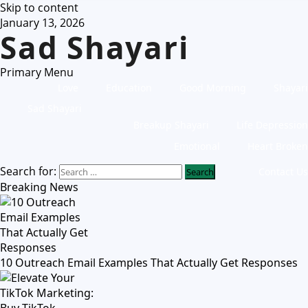
Skip to content
January 13, 2026
Sad Shayari
Primary Menu
Love
Education
Good Morning
Shayari
Sad Shayari
Breakup Shayari
Life Depression
Emotional
Heart Broken
Search for:
Contact Us
Breaking News
10 Outreach Email Examples That Actually Get Responses