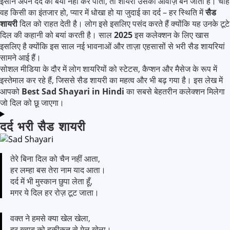
इंसान अपने दर्द को बयां नहीं कर पाता, तो शायरी उसकी आवाज़ बन जाती है। चाहे
वह किसी का इंतजार हो, प्यार में धोखा हो या जुदाई का दर्द – हर स्थिति में
सैड
शायरी
दिल को राहत देती है। लोग इसे इसलिए पसंद करते हैं क्योंकि यह उनके टूटे
दिल की कहानी को बयां करती है। साल
2025
इस कलेक्शन के लिए खास
इसलिए है क्योंकि इस साल नई भावनाओं और ताज़ा एहसासों से भरी सैड शायरियां
सामने आई हैं।
सोशल मीडिया के दौर में लोग शायरियों को स्टेटस, कैप्शन और मैसेज के रूप में
इस्तेमाल कर रहे हैं, जिससे सैड शायरी का महत्व और भी बढ़ गया है। इस लेख में
आपको
Best Sad Shayari in Hindi
का सबसे बेहतरीन कलेक्शन मिलेगा
जो दिल को छू जाएगा।
दर्द भरी सैड शायरी
तेरे बिना दिल को चैन नहीं आता,
हर लम्हा बस तेरा नाम याद आता।
दर्द में भी मुस्कान छुपा लेता हूँ,
मगर ये दिल हर रोज़ टूट जाता।
वक्त ने हमसे क्या खेल खेला,
हर ख्वाब को हकीकत से मेल खेला।