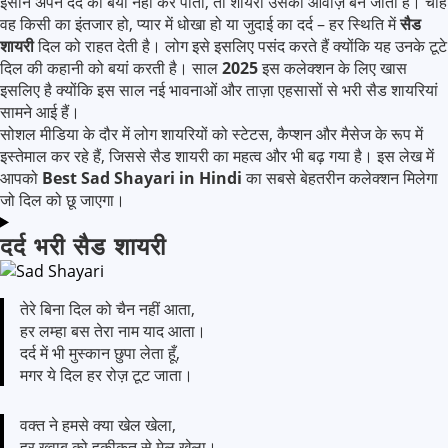
इंसान अपने दर्द को बयां नहीं कर पाता, तो शायरी उसकी आवाज़ बन जाती है। चाहे
वह किसी का इंतजार हो, प्यार में धोखा हो या जुदाई का दर्द – हर स्थिति में
सैड
शायरी
दिल को राहत देती है। लोग इसे इसलिए पसंद करते हैं क्योंकि यह उनके टूटे
दिल की कहानी को बयां करती है। साल
2025
इस कलेक्शन के लिए खास
इसलिए है क्योंकि इस साल नई भावनाओं और ताज़ा एहसासों से भरी सैड शायरियां
सामने आई हैं।
सोशल मीडिया के दौर में लोग शायरियों को स्टेटस, कैप्शन और मैसेज के रूप में
इस्तेमाल कर रहे हैं, जिससे सैड शायरी का महत्व और भी बढ़ गया है। इस लेख में
आपको
Best Sad Shayari in Hindi
का सबसे बेहतरीन कलेक्शन मिलेगा
जो दिल को छू जाएगा।
दर्द भरी सैड शायरी
तेरे बिना दिल को चैन नहीं आता,
हर लम्हा बस तेरा नाम याद आता।
दर्द में भी मुस्कान छुपा लेता हूँ,
मगर ये दिल हर रोज़ टूट जाता।
वक्त ने हमसे क्या खेल खेला,
हर ख्वाब को हकीकत से मेल खेला।