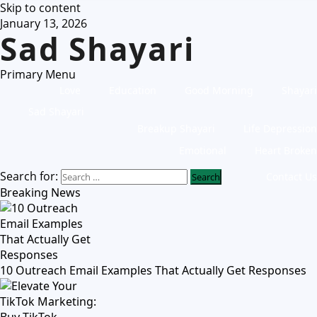
Skip to content
January 13, 2026
Sad Shayari
Primary Menu
Love
Education
Good Morning
Shayari
Sad Shayari
Breakup Shayari
Life Depression
Emotional
Heart Broken
Search for:
Contact Us
Breaking News
10 Outreach Email Examples That Actually Get Responses