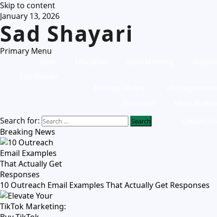
Skip to content
January 13, 2026
Sad Shayari
Primary Menu
Love
Education
Good Morning
Shayari
Sad Shayari
Breakup Shayari
Life Depression
Emotional
Heart Broken
Search for:
Contact Us
Breaking News
10 Outreach Email Examples That Actually Get Responses