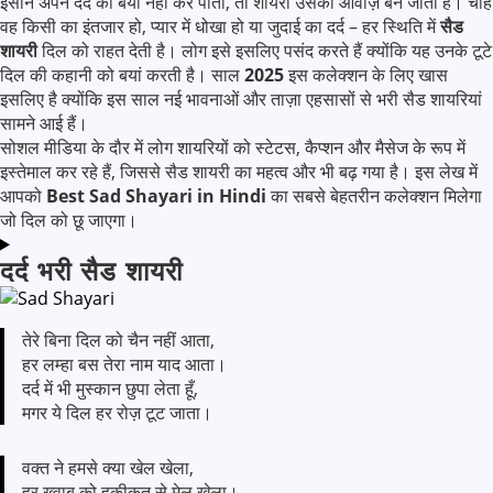
इंसान अपने दर्द को बयां नहीं कर पाता, तो शायरी उसकी आवाज़ बन जाती है। चाहे
वह किसी का इंतजार हो, प्यार में धोखा हो या जुदाई का दर्द – हर स्थिति में
सैड
शायरी
दिल को राहत देती है। लोग इसे इसलिए पसंद करते हैं क्योंकि यह उनके टूटे
दिल की कहानी को बयां करती है। साल
2025
इस कलेक्शन के लिए खास
इसलिए है क्योंकि इस साल नई भावनाओं और ताज़ा एहसासों से भरी सैड शायरियां
सामने आई हैं।
सोशल मीडिया के दौर में लोग शायरियों को स्टेटस, कैप्शन और मैसेज के रूप में
इस्तेमाल कर रहे हैं, जिससे सैड शायरी का महत्व और भी बढ़ गया है। इस लेख में
आपको
Best Sad Shayari in Hindi
का सबसे बेहतरीन कलेक्शन मिलेगा
जो दिल को छू जाएगा।
दर्द भरी सैड शायरी
तेरे बिना दिल को चैन नहीं आता,
हर लम्हा बस तेरा नाम याद आता।
दर्द में भी मुस्कान छुपा लेता हूँ,
मगर ये दिल हर रोज़ टूट जाता।
वक्त ने हमसे क्या खेल खेला,
हर ख्वाब को हकीकत से मेल खेला।