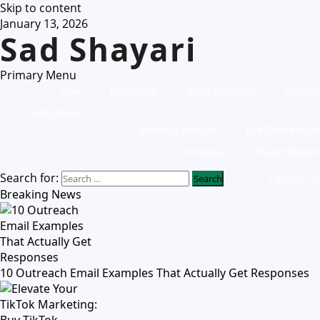
Skip to content
January 13, 2026
Sad Shayari
Primary Menu
Love
Education
Good Morning
Shayari
Sad Shayari
Breakup Shayari
Life Depression
Emotional
Heart Broken
Search for:
Contact Us
Breaking News
10 Outreach Email Examples That Actually Get Responses