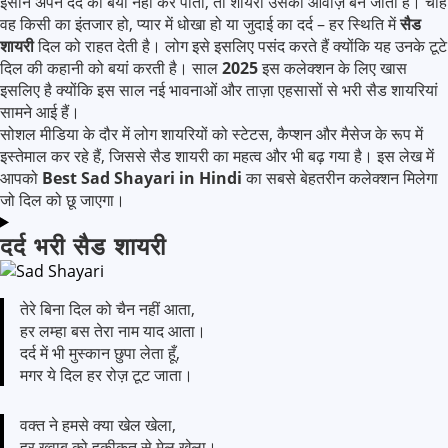
इंसान अपने दर्द को बयां नहीं कर पाता, तो शायरी उसकी आवाज़ बन जाती है। चाहे
वह किसी का इंतजार हो, प्यार में धोखा हो या जुदाई का दर्द – हर स्थिति में
सैड
शायरी
दिल को राहत देती है। लोग इसे इसलिए पसंद करते हैं क्योंकि यह उनके टूटे
दिल की कहानी को बयां करती है। साल
2025
इस कलेक्शन के लिए खास
इसलिए है क्योंकि इस साल नई भावनाओं और ताज़ा एहसासों से भरी सैड शायरियां
सामने आई हैं।
सोशल मीडिया के दौर में लोग शायरियों को स्टेटस, कैप्शन और मैसेज के रूप में
इस्तेमाल कर रहे हैं, जिससे सैड शायरी का महत्व और भी बढ़ गया है। इस लेख में
आपको
Best Sad Shayari in Hindi
का सबसे बेहतरीन कलेक्शन मिलेगा
जो दिल को छू जाएगा।
दर्द भरी सैड शायरी
तेरे बिना दिल को चैन नहीं आता,
हर लम्हा बस तेरा नाम याद आता।
दर्द में भी मुस्कान छुपा लेता हूँ,
मगर ये दिल हर रोज़ टूट जाता।
वक्त ने हमसे क्या खेल खेला,
हर ख्वाब को हकीकत से मेल खेला।