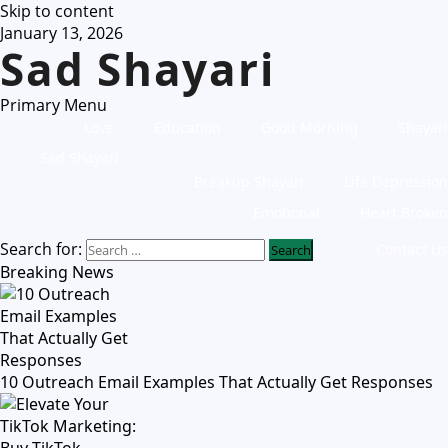
Skip to content
January 13, 2026
Sad Shayari
Primary Menu
Love
Education
Good Morning
Shayari
Sad Shayari
Breakup Shayari
Life Depression
Emotional
Heart Broken
Search for:
Contact Us
Breaking News
10 Outreach Email Examples That Actually Get Responses