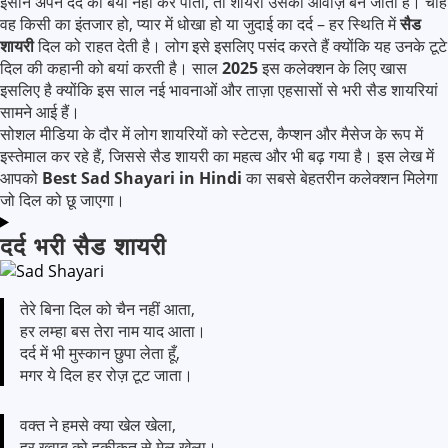
इंसान अपने दर्द को बयां नहीं कर पाता, तो शायरी उसकी आवाज़ बन जाती है। चाहे
वह किसी का इंतजार हो, प्यार में धोखा हो या जुदाई का दर्द – हर स्थिति में
सैड
शायरी
दिल को राहत देती है। लोग इसे इसलिए पसंद करते हैं क्योंकि यह उनके टूटे
दिल की कहानी को बयां करती है। साल
2025
इस कलेक्शन के लिए खास
इसलिए है क्योंकि इस साल नई भावनाओं और ताज़ा एहसासों से भरी सैड शायरियां
सामने आई हैं।
सोशल मीडिया के दौर में लोग शायरियों को स्टेटस, कैप्शन और मैसेज के रूप में
इस्तेमाल कर रहे हैं, जिससे सैड शायरी का महत्व और भी बढ़ गया है। इस लेख में
आपको
Best Sad Shayari in Hindi
का सबसे बेहतरीन कलेक्शन मिलेगा
जो दिल को छू जाएगा।
दर्द भरी सैड शायरी
तेरे बिना दिल को चैन नहीं आता,
हर लम्हा बस तेरा नाम याद आता।
दर्द में भी मुस्कान छुपा लेता हूँ,
मगर ये दिल हर रोज़ टूट जाता।
वक्त ने हमसे क्या खेल खेला,
हर ख्वाब को हकीकत से मेल खेला।