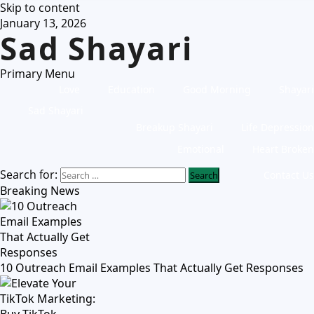
Skip to content
January 13, 2026
Sad Shayari
Primary Menu
Love
Education
Good Morning
Shayari
Sad Shayari
Breakup Shayari
Life Depression
Emotional
Heart Broken
Search for:
Contact Us
Breaking News
10 Outreach Email Examples That Actually Get Responses