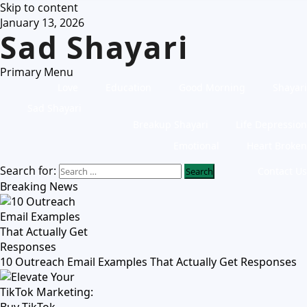
Skip to content
January 13, 2026
Sad Shayari
Primary Menu
Love
Education
Good Morning
Shayari
Sad Shayari
Breakup Shayari
Life Depression
Emotional
Heart Broken
Search for:
Contact Us
Breaking News
10 Outreach Email Examples That Actually Get Responses