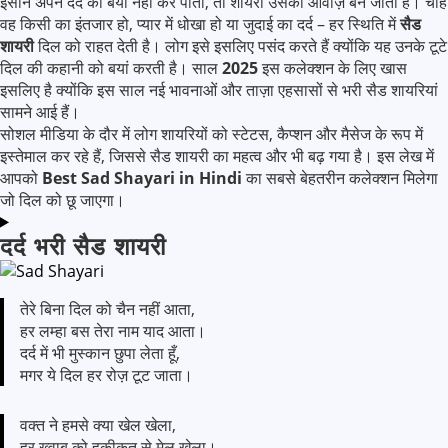
इंसान अपने दर्द को बयां नहीं कर पाता, तो शायरी उसकी आवाज़ बन जाती है। चाहे
वह किसी का इंतजार हो, प्यार में धोखा हो या जुदाई का दर्द – हर स्थिति में
सैड
शायरी
दिल को राहत देती है। लोग इसे इसलिए पसंद करते हैं क्योंकि यह उनके टूटे
दिल की कहानी को बयां करती है। साल
2025
इस कलेक्शन के लिए खास
इसलिए है क्योंकि इस साल नई भावनाओं और ताज़ा एहसासों से भरी सैड शायरियां
सामने आई हैं।
सोशल मीडिया के दौर में लोग शायरियों को स्टेटस, कैप्शन और मैसेज के रूप में
इस्तेमाल कर रहे हैं, जिससे सैड शायरी का महत्व और भी बढ़ गया है। इस लेख में
आपको
Best Sad Shayari in Hindi
का सबसे बेहतरीन कलेक्शन मिलेगा
जो दिल को छू जाएगा।
दर्द भरी सैड शायरी
तेरे बिना दिल को चैन नहीं आता,
हर लम्हा बस तेरा नाम याद आता।
दर्द में भी मुस्कान छुपा लेता हूँ,
मगर ये दिल हर रोज़ टूट जाता।
वक्त ने हमसे क्या खेल खेला,
हर ख्वाब को हकीकत से मेल खेला।