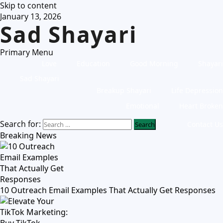
Skip to content
January 13, 2026
Sad Shayari
Primary Menu
Love
Education
Good Morning
Shayari
Sad Shayari
Breakup Shayari
Life Depression
Emotional
Heart Broken
Search for:
Contact Us
Breaking News
10 Outreach Email Examples That Actually Get Responses