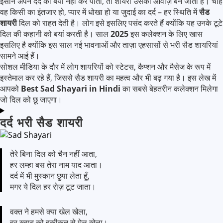
इंसान अपने दर्द को बयां नहीं कर पाता, तो शायरी उसकी आवाज़ बन जाती है। चाहे
वह किसी का इंतजार हो, प्यार में धोखा हो या जुदाई का दर्द – हर स्थिति में
सैड
शायरी
दिल को राहत देती है। लोग इसे इसलिए पसंद करते हैं क्योंकि यह उनके टूटे
दिल की कहानी को बयां करती है। साल
2025
इस कलेक्शन के लिए खास
इसलिए है क्योंकि इस साल नई भावनाओं और ताज़ा एहसासों से भरी सैड शायरियां
सामने आई हैं।
सोशल मीडिया के दौर में लोग शायरियों को स्टेटस, कैप्शन और मैसेज के रूप में
इस्तेमाल कर रहे हैं, जिससे सैड शायरी का महत्व और भी बढ़ गया है। इस लेख में
आपको
Best Sad Shayari in Hindi
का सबसे बेहतरीन कलेक्शन मिलेगा
जो दिल को छू जाएगा।
दर्द भरी सैड शायरी
तेरे बिना दिल को चैन नहीं आता,
हर लम्हा बस तेरा नाम याद आता।
दर्द में भी मुस्कान छुपा लेता हूँ,
मगर ये दिल हर रोज़ टूट जाता।
वक्त ने हमसे क्या खेल खेला,
हर ख्वाब को हकीकत से मेल खेला।