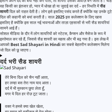
इंसान अपने दर्द को बयां नहीं कर पाता, तो शायरी उसकी आवाज़ बन जाती है। चाहे
वह किसी का इंतजार हो, प्यार में धोखा हो या जुदाई का दर्द – हर स्थिति में
सैड
शायरी
दिल को राहत देती है। लोग इसे इसलिए पसंद करते हैं क्योंकि यह उनके टूटे
दिल की कहानी को बयां करती है। साल
2025
इस कलेक्शन के लिए खास
इसलिए है क्योंकि इस साल नई भावनाओं और ताज़ा एहसासों से भरी सैड शायरियां
सामने आई हैं।
सोशल मीडिया के दौर में लोग शायरियों को स्टेटस, कैप्शन और मैसेज के रूप में
इस्तेमाल कर रहे हैं, जिससे सैड शायरी का महत्व और भी बढ़ गया है। इस लेख में
आपको
Best Sad Shayari in Hindi
का सबसे बेहतरीन कलेक्शन मिलेगा
जो दिल को छू जाएगा।
दर्द भरी सैड शायरी
तेरे बिना दिल को चैन नहीं आता,
हर लम्हा बस तेरा नाम याद आता।
दर्द में भी मुस्कान छुपा लेता हूँ,
मगर ये दिल हर रोज़ टूट जाता।
वक्त ने हमसे क्या खेल खेला,
हर ख्वाब को हकीकत से मेल खेला।