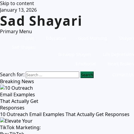
Skip to content
January 13, 2026
Sad Shayari
Primary Menu
Love
Education
Good Morning
Shayari
Sad Shayari
Breakup Shayari
Life Depression
Emotional
Heart Broken
Search for:
Contact Us
Breaking News
10 Outreach Email Examples That Actually Get Responses